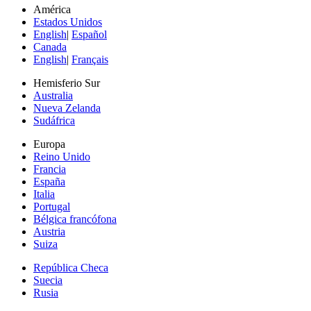
América
Estados Unidos
English
|
Español
Canada
English
|
Français
Hemisferio Sur
Australia
Nueva Zelanda
Sudáfrica
Europa
Reino Unido
Francia
España
Italia
Portugal
Bélgica francófona
Austria
Suiza
República Checa
Suecia
Rusia