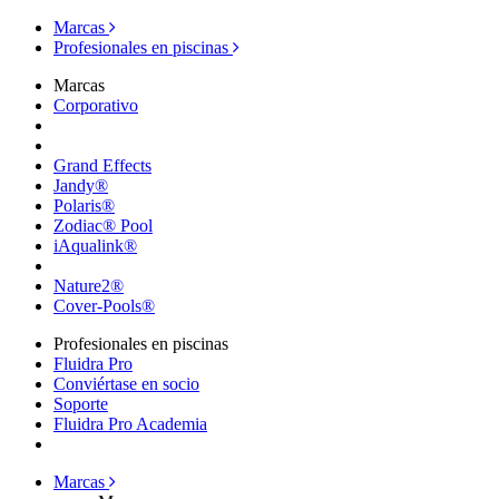
Marcas
Profesionales en piscinas
Marcas
Corporativo
Grand Effects
Jandy®
Polaris®
Zodiac® Pool
iAqualink®
Nature2®
Cover-Pools®
Profesionales en piscinas
Fluidra Pro
Conviértase en socio
Soporte
Fluidra Pro Academia
Marcas