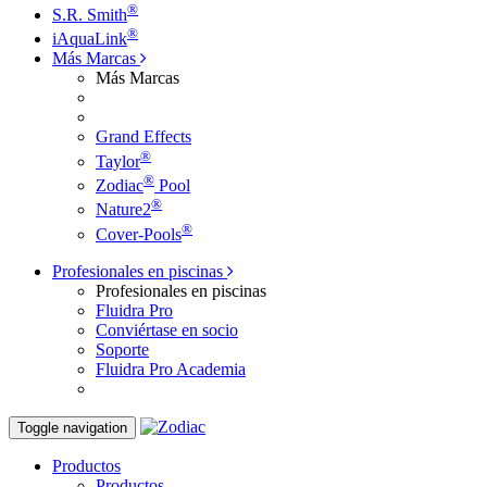
®
S.R. Smith
®
iAquaLink
Más Marcas
Más Marcas
Grand Effects
®
Taylor
®
Zodiac
Pool
®
Nature2
®
Cover-Pools
Profesionales en piscinas
Profesionales en piscinas
Fluidra Pro
Conviértase en socio
Soporte
Fluidra Pro Academia
Toggle navigation
Productos
Productos