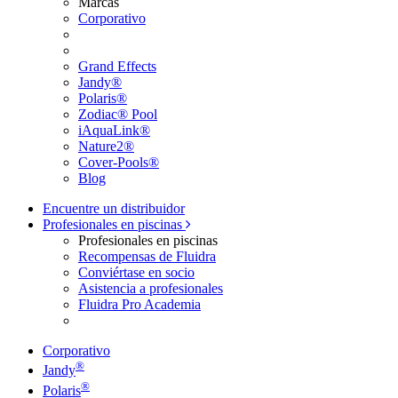
Marcas
Corporativo
Grand Effects
Jandy®
Polaris®
Zodiac® Pool
iAquaLink®
Nature2®
Cover-Pools®
Blog
Encuentre un distribuidor
Profesionales en piscinas
Profesionales en piscinas
Recompensas de Fluidra
Conviértase en socio
Asistencia a profesionales
Fluidra Pro Academia
Corporativo
®
Jandy
®
Polaris