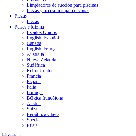
Limpiadores de succión para piscinas
Piezas y accesorios para piscinas
Piezas
Piezas
Países e idioma
Estados Unidos
English
|
Español
Canada
English
|
Français
Australia
Nueva Zelanda
Sudáfrica
Reino Unido
Francia
España
Italia
Portugal
Bélgica francófona
Austria
Suiza
República Checa
Suecia
Rusia