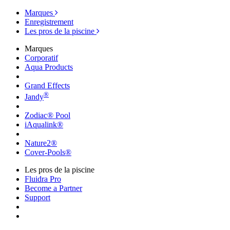
Marques
Enregistrement
Les pros de la piscine
Marques
Corporatif
Aqua Products
Grand Effects
®
Jandy
Zodiac® Pool
iAqualink®
Nature2®
Cover-Pools®
Les pros de la piscine
Fluidra Pro
Become a Partner
Support