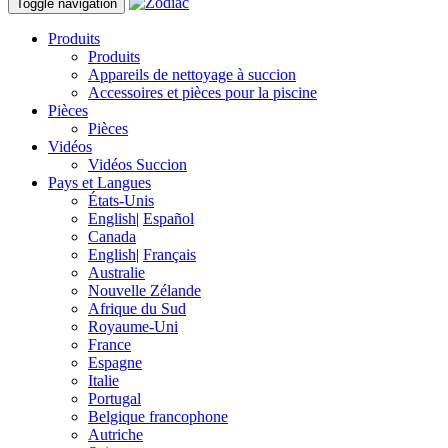
Toggle navigation
Produits
Produits
Appareils de nettoyage à succion
Accessoires et pièces pour la piscine
Pièces
Pièces
Vidéos
Vidéos Succion
Pays et Langues
États-Unis
English
|
Español
Canada
English
|
Français
Australie
Nouvelle Zélande
Afrique du Sud
Royaume-Uni
France
Espagne
Italie
Portugal
Belgique francophone
Autriche