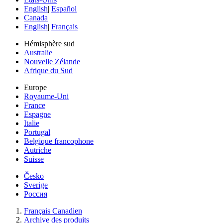
English
|
Español
Canada
English
|
Français
Hémisphère sud
Australie
Nouvelle Zélande
Afrique du Sud
Europe
Royaume-Uni
France
Espagne
Italie
Portugal
Belgique francophone
Autriche
Suisse
Česko
Sverige
Россия
Français Canadien
Archive des produits