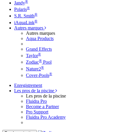
®
Jandy
®
Polaris
®
S.R. Smith
®
iAquaLink
Autres marques
Autres marques
Aqua Products
Grand Effects
®
Taylor
®
Zodiac
Pool
®
Nature2
®
Cover-Pools
Enregistrement
Les pros de la piscine
Les pros de la piscine
Fluidra Pro
Become a Partner
Pro Support
Fluidra Pro Academy